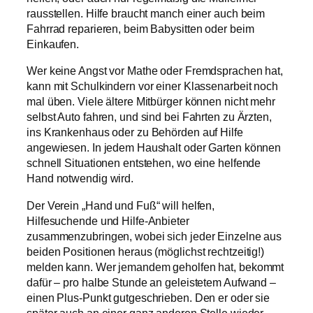
rausstellen. Hilfe braucht manch einer auch beim
Fahrrad reparieren, beim Babysitten oder beim
Einkaufen.
Wer keine Angst vor Mathe oder Fremdsprachen hat,
kann mit Schulkindern vor einer Klassenarbeit noch
mal üben. Viele ältere Mitbürger können nicht mehr
selbst Auto fahren, und sind bei Fahrten zu Ärzten,
ins Krankenhaus oder zu Behörden auf Hilfe
angewiesen. In jedem Haushalt oder Garten können
schnell Situationen entstehen, wo eine helfende
Hand notwendig wird.
Der Verein „Hand und Fuß“ will helfen,
Hilfesuchende und Hilfe-Anbieter
zusammenzubringen, wobei sich jeder Einzelne aus
beiden Positionen heraus (möglichst rechtzeitig!)
melden kann. Wer jemandem geholfen hat, bekommt
dafür – pro halbe Stunde an geleistetem Aufwand –
einen Plus-Punkt gutgeschrieben. Den er oder sie
später auch an einer ganz anderen Stelle wieder