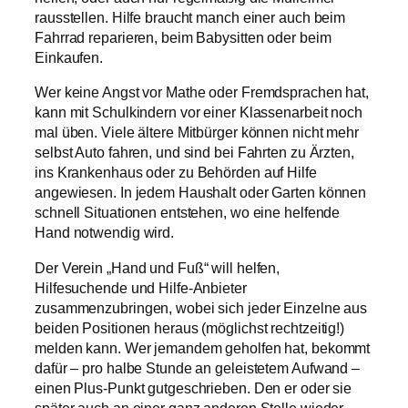
rausstellen. Hilfe braucht manch einer auch beim
Fahrrad reparieren, beim Babysitten oder beim
Einkaufen.
Wer keine Angst vor Mathe oder Fremdsprachen hat,
kann mit Schulkindern vor einer Klassenarbeit noch
mal üben. Viele ältere Mitbürger können nicht mehr
selbst Auto fahren, und sind bei Fahrten zu Ärzten,
ins Krankenhaus oder zu Behörden auf Hilfe
angewiesen. In jedem Haushalt oder Garten können
schnell Situationen entstehen, wo eine helfende
Hand notwendig wird.
Der Verein „Hand und Fuß“ will helfen,
Hilfesuchende und Hilfe-Anbieter
zusammenzubringen, wobei sich jeder Einzelne aus
beiden Positionen heraus (möglichst rechtzeitig!)
melden kann. Wer jemandem geholfen hat, bekommt
dafür – pro halbe Stunde an geleistetem Aufwand –
einen Plus-Punkt gutgeschrieben. Den er oder sie
später auch an einer ganz anderen Stelle wieder